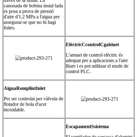
través de la unitat. La
canonada de bobina instal·lada
es posa a prova de pressió
d'aire d'1,2 MPa a l'aigua per
assegurar-se que no hi hagi
fuites.
Elèctric
C
control
C
gabinet
L'armari de control elèctric és
adequat per a aplicacions a l'aire
lliure i es pot utilitzar el mode de
control PLC.
Aigua
R
omplint
I
nlet
Per ser controlat per vàlvula de
flotador de bola d'acer
inoxidable.
Escapament
S
sistema
El ventilador de carcassa d'alumini