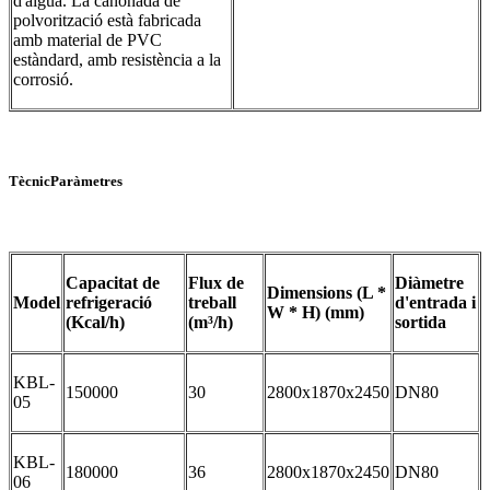
d'aigua. La canonada de
polvorització està fabricada
amb material de PVC
estàndard, amb resistència a la
corrosió.
Tècnic
Pa
ràmetres
Capacitat de
Flux de
Diàmetre
Dimensions (L *
Model
refrigeració
treball
d'entrada i
W * H) (mm)
(Kcal/h)
(m³/h)
sortida
KBL-
150000
30
2800x1870x2450
DN80
05
KBL-
180000
36
2800x1870x2450
DN80
06