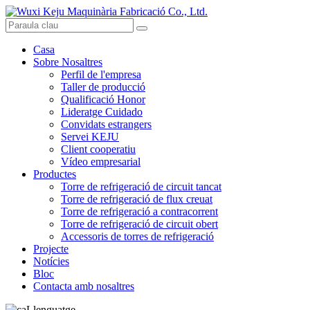
Casa
Sobre Nosaltres
Perfil de l'empresa
Taller de producció
Qualificació Honor
Lideratge Cuidado
Convidats estrangers
Servei KEJU
Client cooperatiu
Vídeo empresarial
Productes
Torre de refrigeració de circuit tancat
Torre de refrigeració de flux creuat
Torre de refrigeració a contracorrent
Torre de refrigeració de circuit obert
Accessoris de torres de refrigeració
Projecte
Notícies
Bloc
Contacta amb nosaltres
Llenguatge