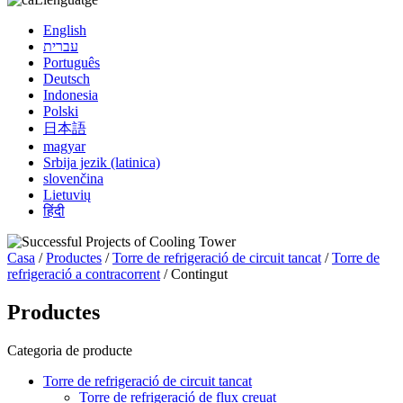
English
עברית
Português
Deutsch
Indonesia
Polski
日本語
magyar
Srbija jezik (latinica)
slovenčina
Lietuvių
हिंदी
Casa
/
Productes
/
Torre de refrigeració de circuit tancat
/
Torre de
refrigeració a contracorrent
/ Contingut
Productes
Categoria de producte
Torre de refrigeració de circuit tancat
Torre de refrigeració de flux creuat