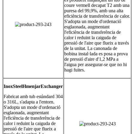
coure vermell decapat T2 amb una
puresa del 99,9%, amb una alta
eficiència de transferència de calor.
S'adopta un mode d'ordenació
esglaonada, augmentant
l'eficiència de transferència de
calor i reduint la caiguda de
pressió de l'aire que flueix a través
de la unitat. La canonada de
bobina instal·lada es posa a prova
de pressió d'aire d'1,2 MPa a
l'aigua per assegurar-se que no hi
hagi fuites.
Inox
S
teel
H
menjar
E
xchanger
Fabricat amb tub estàndard 304
o 316L, s'adapta a l'entorn.
S'adopta un mode d'ordenació
esglaonada, augmentant
l'eficiència de transferència de
calor i reduint la caiguda de
pressió de l'aire que flueix a