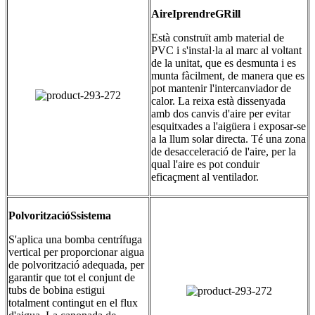
Aire
I
prendre
G
Rill
Està construït amb material de
PVC i s'instal·la al marc al voltant
de la unitat, que es desmunta i es
munta fàcilment, de manera que es
pot mantenir l'intercanviador de
calor. La reixa està dissenyada
amb dos canvis d'aire per evitar
esquitxades a l'aigüera i exposar-se
a la llum solar directa. Té una zona
de desacceleració de l'aire, per la
qual l'aire es pot conduir
eficaçment al ventilador.
Polvorització
S
sistema
S'aplica una bomba centrífuga
vertical per proporcionar aigua
de polvorització adequada, per
garantir que tot el conjunt de
tubs de bobina estigui
totalment contingut en el flux